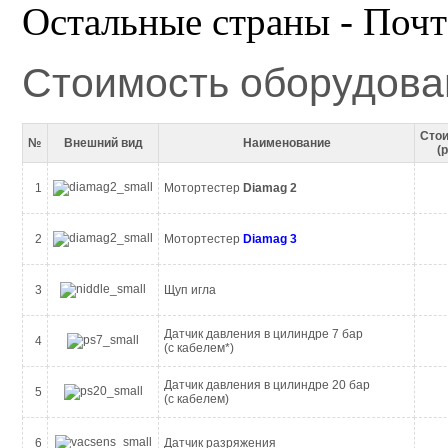
Остальные страны - Почт
Стоимость оборудова
Сто
№
Внешний вид
Наименование
(р
1
Мотортестер
Diamag 2
2
Мотортестер
Diamag 3
3
Щуп игла
Датчик давления в цилиндре 7 бар
4
(с кабелем*)
Датчик давления в цилиндре 20 бар
5
(с кабелем)
6
Датчик разряжения