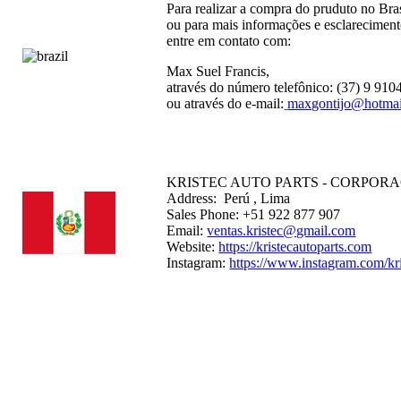
Para realizar a compra do pruduto no Bras
ou para mais informações e esclareciment
entre em contato com:
Max Suel Francis,
através do número telefônico: (37) 9 91
ou através do e-mail:
maxgontijo@hotma
KRISTEC AUTO PARTS - CORPORAC
Address: Perú , Lima
Sales Phone: +51 922 877 907
Email:
ventas.kristec@gmail.com
Website:
https://kristecautoparts.com
Instagram:
https://www.instagram.com/kri